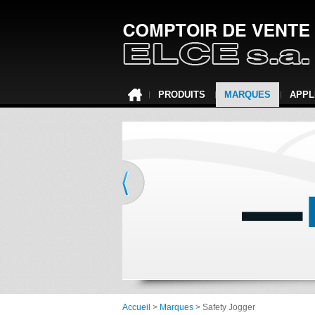
PRODUITS
MARQUES
APPL
Accueil
>
Marques
> Safety Jogger