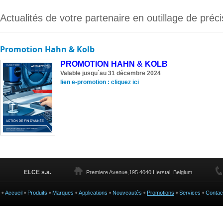
Actualités de votre partenaire en outillage de préc
Promotion Hahn & Kolb
PROMOTION HAHN & KOLB
Valable jusqu´au 31 décembre 2024
lien e-promotion : cliquez ici
ELCE s.a.
Premiere Avenue,195 4040 Herstal, Belgium
Accueil
Produits
Marques
Applications
Nouveautés
Promotions
Services
Contac