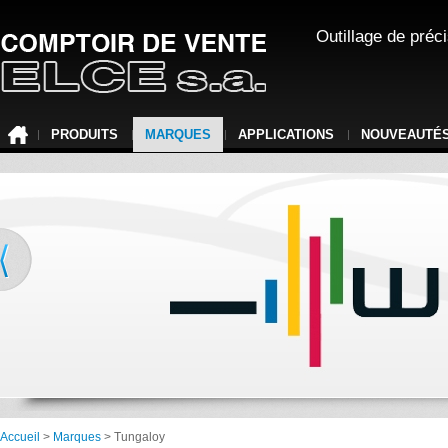
Outillage de préc
PRODUITS
MARQUES
APPLICATIONS
NOUVEAUTÉ
Accueil
>
Marques
> Tungaloy