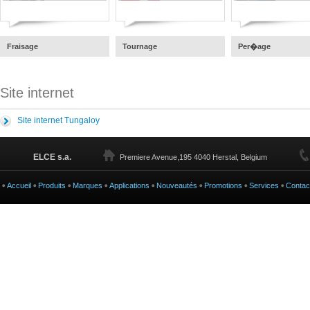
Fraisage
Tournage
Per�age
Site internet
Site internet Tungaloy
ELCE s.a.
Premiere Avenue,195 4040 Herstal, Belgium
Accueil
Produits
Marques
Applications
Nouveautés
Promotions
Services
Contac