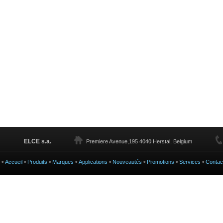
ELCE s.a.
Premiere Avenue,195 4040 Herstal, Belgium
Accueil
Produits
Marques
Applications
Nouveautés
Promotions
Services
Contac