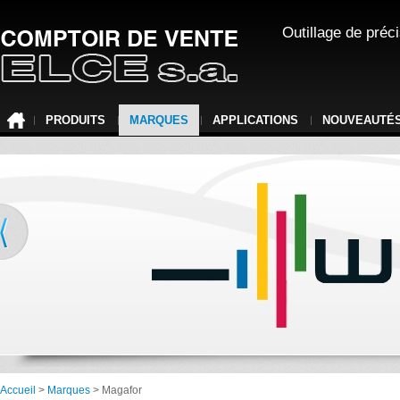
Outillage de préc
PRODUITS
MARQUES
APPLICATIONS
NOUVEAUTÉ
Accueil
>
Marques
> Magafor