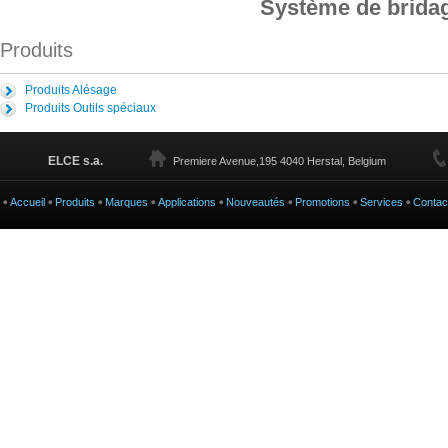
Système de bridag
Produits
Produits Alésage
Produits Outils spéciaux
ELCE s.a.
Premiere Avenue,195 4040 Herstal, Belgium
Accueil
Produits
Marques
Applications
Nouveautés
Promotions
Services
Contac