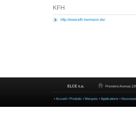
KFH
http://www.kfh-hermann.de/
ELCE s.a.
Premiere Avenue,195
Accueil
Produits
Marques
Applications
Nouveaut