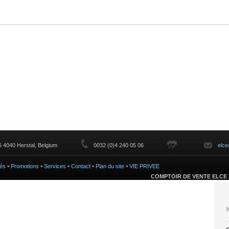
 4040 Herstal, Belgium
0032 (0)4 240 05 06
elc
és
Promotions
Services
Contact
Plan du site
VIE PRIVEE
COMPTOIR DE VENTE ELCE 