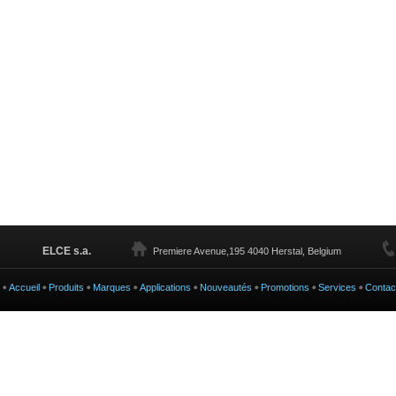
ELCE s.a.
Premiere Avenue,195 4040 Herstal, Belgium
Accueil
Produits
Marques
Applications
Nouveautés
Promotions
Services
Contac