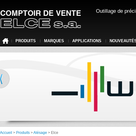
Outillage de préc
PRODUITS
MARQUES
APPLICATIONS
NOUVEAUTÉ
Accueil
>
Produits
>
Alésage
> Elce