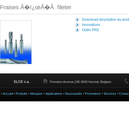
Fraises Ã�ï¿œÃ�Â fileter
Download description du produi
Innovations
Outils PKD
ELCE s.a.
Premiere Avenue,195 4040 Herstal, Belgium
Accueil
Produits
Marques
Applications
Nouveautés
Promotions
Services
Contac