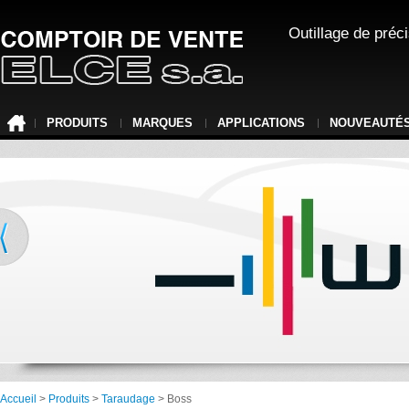
Outillage de préc
PRODUITS
MARQUES
APPLICATIONS
NOUVEAUTÉ
Accueil
>
Produits
>
Taraudage
> Boss