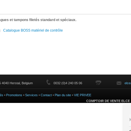
gues et tampons filetés standard et spéciaux.
Catalogue BOSS matériel de contrôle
 4040 Herstal, Belgium
0032 (0)4 240 05 06
elc
és
Promotions
Services
Contact
Plan du site
VIE PRIVEE
COMPTOIR DE VENTE ELCE 