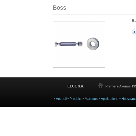
Boss
Ba
ELCE s.a.
Premiere Avenue,195
Accueil
Produits
Marques
Applications
Nouveaut