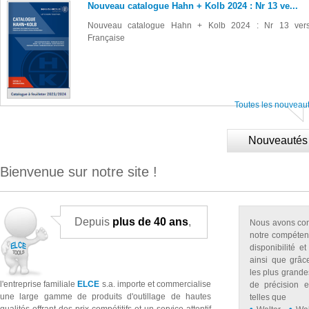
Nouveau catalogue Hahn + Kolb 2024 : Nr 13 ve...
Promotion Hahn & Kolb
Nouveau catalogue Hahn + Kolb 2024 : Nr 13 vers
PROMOTION HAHN & KOLB
Française
Toutes les 
Toutes les nouveau
Nouveautés
Bienvenue sur notre site !
Depuis
plus de 40 ans
,
Nous avons cons
notre compéten
disponibilité e
ainsi que grâc
les plus grande
l'entreprise familiale
ELCE
s.a. importe et commercialise
de précision e
une large gamme de produits d'outillage de hautes
telles que