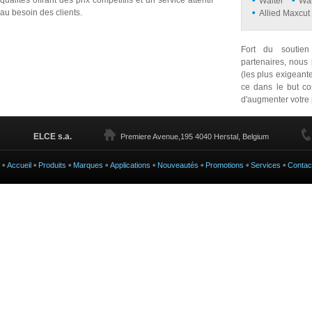
qualités offrant des prix compétitifs et un service attentif
Walter
Wal
au besoin des clients.
Allied Maxcut
Fort du soutien
partenaires, nous
(les plus exigeant
ce dans le but co
d'augmenter votre 
ELCE s.a.
Premiere Avenue,195 4040 Herstal, Belgium
Accueil
Produits
Marques
Applications
Nouveautés
Promotions
Services
Contac